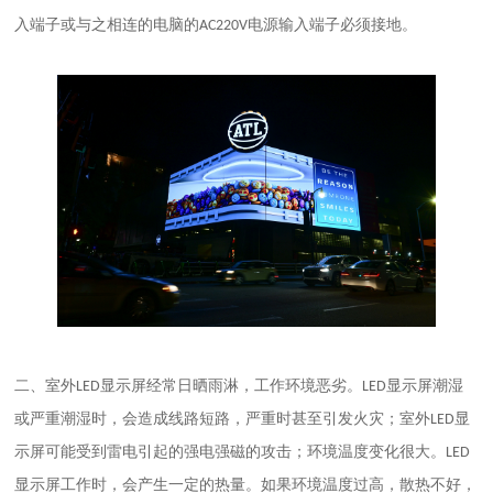
入端子或与之相连的电脑的
电源输入端子必须接地。
AC220V
二、
室外
显示屏经常日晒雨淋，工作环境恶劣。
显示屏潮湿
LED
LED
或严重潮湿时，会造成线路短路，严重时甚至引发火灾；室外
显
LED
示屏可能受到雷电引起的强电强磁的攻击；环境温度变化很大。
LED
显示屏工作时，会产生一定的热量。如果环境温度过高，散热不好，